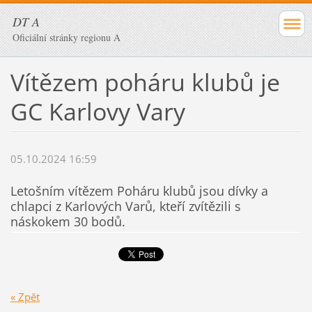
DT A
Oficiální stránky regionu A
Vítězem poháru klubů je
GC Karlovy Vary
05.10.2024 16:59
Letošním vítězem Poháru klubů jsou dívky a
chlapci z Karlových Varů, kteří zvítězili s
náskokem 30 bodů.
« Zpět