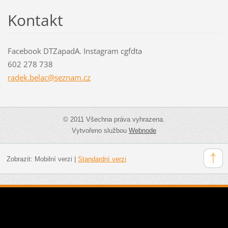
Kontakt
Facebook DTZapadA. Instagram cgfdta
602 278 738
radek.be
lac@sezn
am.cz
© 2011 Všechna práva vyhrazena.
Vytvořeno službou
Webnode
Zobrazit:
Mobilní verzi
|
Standardní verzi