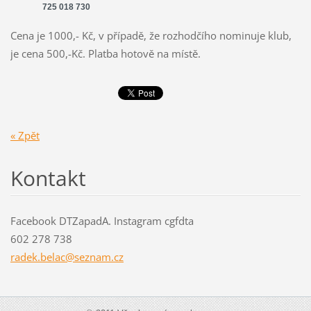
725 018 730
Cena je 1000,- Kč, v případě, že rozhodčího nominuje klub,
je cena 500,-Kč. Platba hotově na místě.
« Zpět
Kontakt
Facebook DTZapadA. Instagram cgfdta
602 278 738
radek.be
lac@sezn
am.cz