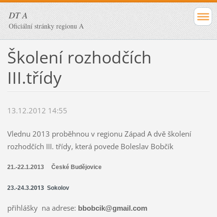
DT A
Oficiální stránky regionu A
Školení rozhodčích
III.třídy
13.12.2012 14:55
Vlednu 2013 proběhnou v regionu Západ A dvě školení
rozhodčích III. třídy, která povede Boleslav Bobčík
21.-22.1.2013 České Budějovice
.2013
23.-24.3
Sokolov
přihlášky na adrese:
bbobcik@gmail.com