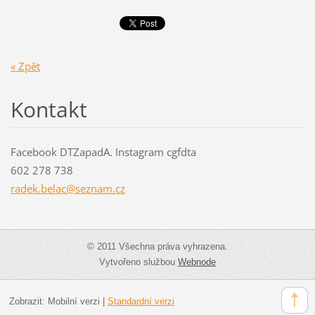
« Zpět
Kontakt
Facebook DTZapadA. Instagram cgfdta
602 278 738
radek.be
lac@sezn
am.cz
© 2011 Všechna práva vyhrazena.
Vytvořeno službou
Webnode
Zobrazit:
Mobilní verzi
|
Standardní verzi