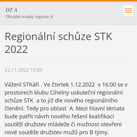
DT A
Oficiální stránky regionu A
Regionální schůze STK
2022
22.11.2022 15:09
Vážení STKáři . Ve čtvrtek 1.12.2022 v 16:00 se v
prostorech klubu Cihelny uskuteční regionální
schůze STK a to již dle nového regionálního
členění. Tedy pro oblast A. Mezi hlavní témata
bude patřit návrh nového řešení kvalifikací
soutěží družstev mládeže či možnost otevření
nové soutěže družstev mužů pro B týmy.