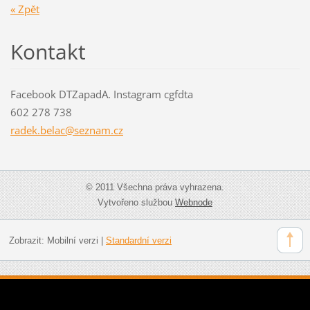
« Zpět
Kontakt
Facebook DTZapadA. Instagram cgfdta
602 278 738
radek.be
lac@sezn
am.cz
© 2011 Všechna práva vyhrazena.
Vytvořeno službou
Webnode
Zobrazit:
Mobilní verzi
|
Standardní verzi