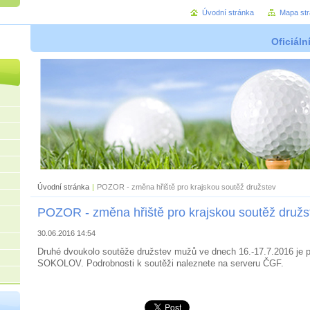
Úvodní stránka
Mapa st
Oficiáln
Úvodní stránka
|
POZOR - změna hřiště pro krajskou soutěž družstev
POZOR - změna hřiště pro krajskou soutěž družs
30.06.2016 14:54
Druhé dvoukolo soutěže družstev mužů ve dnech 16.-17.7.2016 je p
SOKOLOV. Podrobnosti k soutěži naleznete na serveru ČGF.