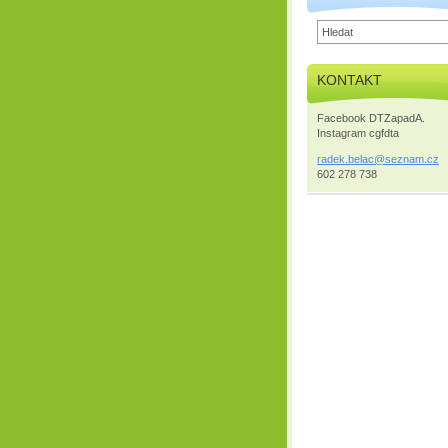
KONTAKT
Facebook DTZapadA.
Instagram cgfdta
radek.be
lac@sezn
am.cz
602 278 738