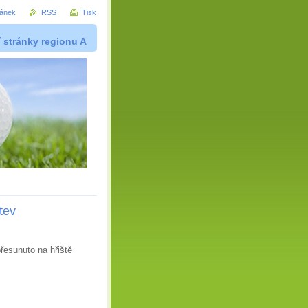
ránek
RSS
Tisk
í stránky regionu A
tev
řesunuto na hřiště