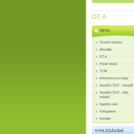
DT A
MENU
Úvodní stránka
Aktuality
DT A
Pohár klubů
TCM
Informace pro kluby
Soutěže ČGF - dospělí
Soutěže ČGF - děti,
mládež
Napište nám
Fotogalerie
Kontakt
VYHLEDÁVÁNÍ