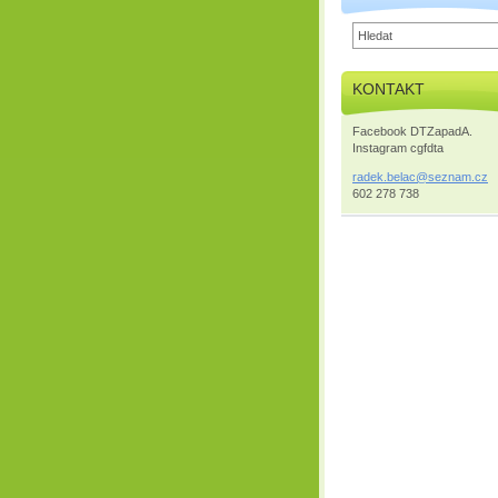
KONTAKT
Facebook DTZapadA.
Instagram cgfdta
radek.be
lac@sezn
am.cz
602 278 738