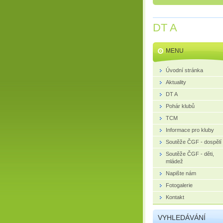
DT A
MENU
Úvodní stránka
Aktuality
DT A
Pohár klubů
TCM
Informace pro kluby
Soutěže ČGF - dospělí
Soutěže ČGF - děti,
mládež
Napište nám
Fotogalerie
Kontakt
VYHLEDÁVÁNÍ