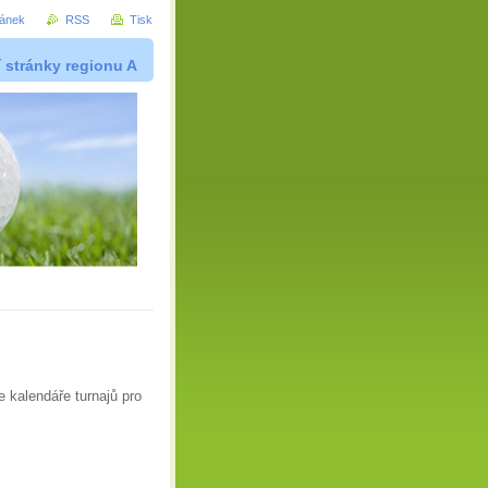
ránek
RSS
Tisk
í stránky regionu A
e kalendáře turnajů pro