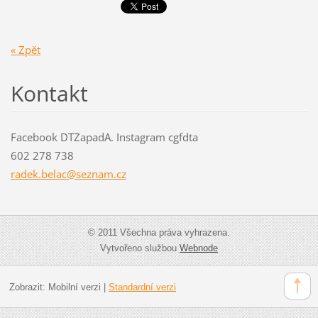
« Zpět
Kontakt
Facebook DTZapadA. Instagram cgfdta
602 278 738
radek.be
lac@sezn
am.cz
© 2011 Všechna práva vyhrazena.
Vytvořeno službou
Webnode
Zobrazit:
Mobilní verzi
|
Standardní verzi