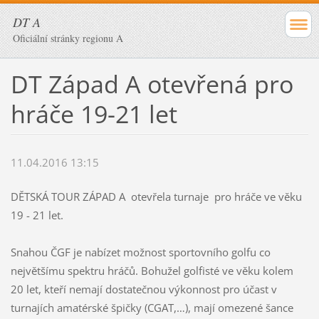
DT A
Oficiální stránky regionu A
DT Západ A otevřená pro
hráče 19-21 let
11.04.2016 13:15
DĚTSKÁ TOUR ZÁPAD A otevřela turnaje pro hráče ve věku
19 - 21 let.
Snahou ČGF je nabízet možnost sportovního golfu co
největšímu spektru hráčů. Bohužel golfisté ve věku kolem
20 let, kteří nemají dostatečnou výkonnost pro účast v
turnajích amatérské špičky (CGAT,…), mají omezené šance