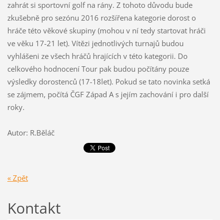
zahrát si sportovní golf na rány. Z tohoto důvodu bude
zkušebně pro sezónu 2016 rozšířena kategorie dorost o
hráče této věkové skupiny (mohou v ní tedy startovat hráči
ve věku 17-21 let). Vítězi jednotlivých turnajů budou
vyhlášeni ze všech hráčů hrajících v této kategorii. Do
celkového hodnocení Tour pak budou počítány pouze
výsledky dorostenců (17-18let). Pokud se tato novinka setká
se zájmem, počítá ČGF Západ A s jejím zachování i pro další
roky.
Autor: R.Běláč
« Zpět
Kontakt