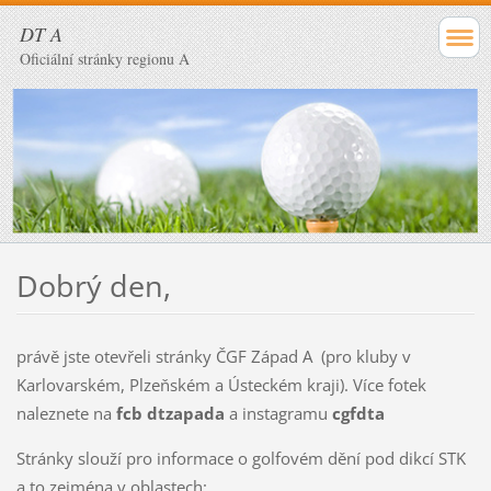
DT A
Oficiální stránky regionu A
Dobrý den,
právě jste otevřeli stránky ČGF Západ A (pro kluby v
Karlovarském, Plzeňském a Ústeckém kraji). Více fotek
naleznete na
fcb
dtzapada
a instagramu
cgfdta
Stránky slouží pro informace o golfovém dění pod dikcí STK
a to zejména v oblastech: