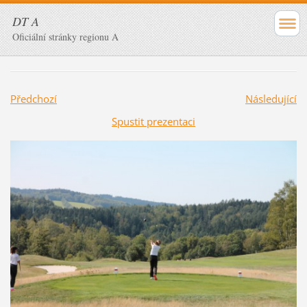
DT A
Oficiální stránky regionu A
Předchozí
Následující
Spustit prezentaci