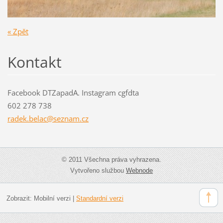
« Zpět
Kontakt
Facebook DTZapadA. Instagram cgfdta
602 278 738
radek.be
lac@sezn
am.cz
© 2011 Všechna práva vyhrazena.
Vytvořeno službou
Webnode
Zobrazit:
Mobilní verzi
|
Standardní verzi