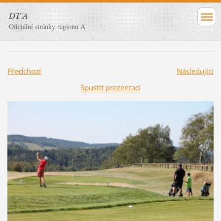
DT A
Oficiální stránky regionu A
Předchozí
Následující
Spustit prezentaci