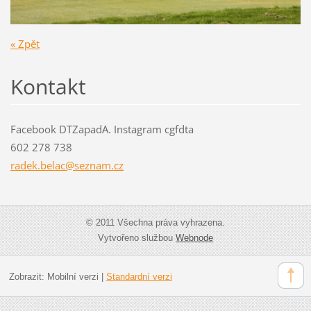
« Zpět
Kontakt
Facebook DTZapadA. Instagram cgfdta
602 278 738
radek.be
lac@sezn
am.cz
© 2011 Všechna práva vyhrazena.
Vytvořeno službou
Webnode
Zobrazit:
Mobilní verzi
|
Standardní verzi