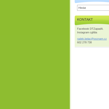
KONTAKT
Facebook DTZapadA.
Instagram cgfdta
radek.be
lac@sezn
am.cz
602 278 738