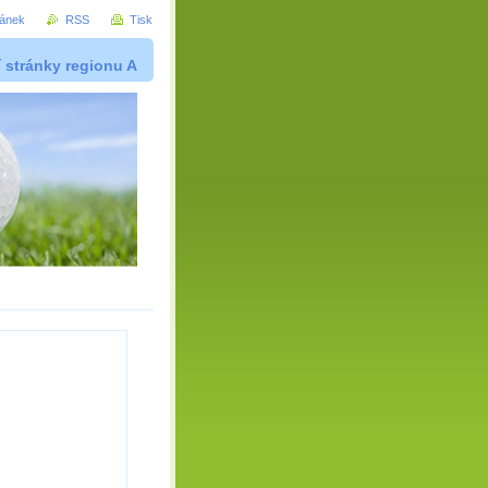
ránek
RSS
Tisk
í stránky regionu A