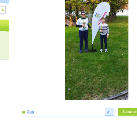
Zpět
<
Spustit pr