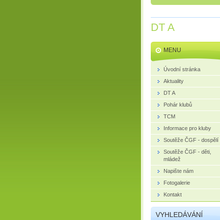
DT A
MENU
Úvodní stránka
Aktuality
DT A
Pohár klubů
TCM
Informace pro kluby
Soutěže ČGF - dospělí
Soutěže ČGF - děti,
mládež
Napište nám
Fotogalerie
Kontakt
VYHLEDÁVÁNÍ