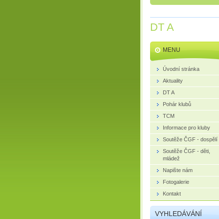
DT A
MENU
Úvodní stránka
Aktuality
DT A
Pohár klubů
TCM
Informace pro kluby
Soutěže ČGF - dospělí
Soutěže ČGF - děti,
mládež
Napište nám
Fotogalerie
Kontakt
VYHLEDÁVÁNÍ