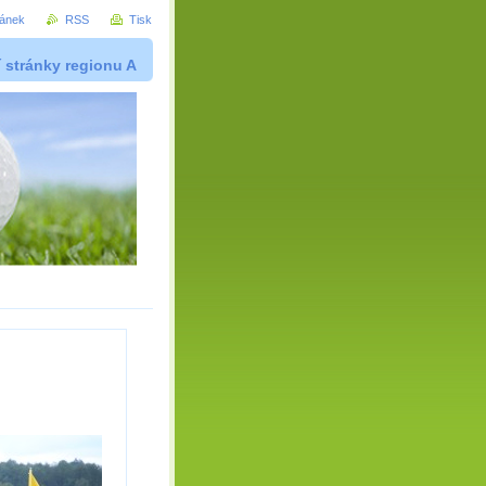
ránek
RSS
Tisk
í stránky regionu A