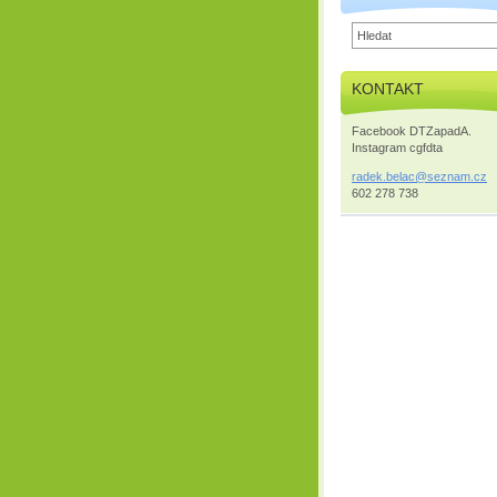
KONTAKT
Facebook DTZapadA.
Instagram cgfdta
radek.be
lac@sezn
am.cz
602 278 738