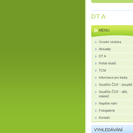
DT A
MENU
Úvodní stránka
Aktuality
DT A
Pohár klubů
TCM
Informace pro kluby
Soutěže ČGF - dospělí
Soutěže ČGF - děti,
mládež
Napište nám
Fotogalerie
Kontakt
VYHLEDÁVÁNÍ