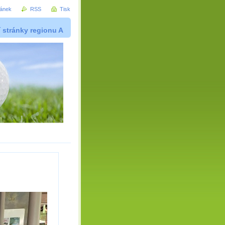
ránek
RSS
Tisk
í stránky regionu A