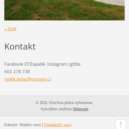
« Zpět
Kontakt
Facebook DTZapadA. Instagram cgfdta
602 278 738
radek.be
lac@sezn
am.cz
© 2011 Všechna práva vyhrazena.
Vytvořeno službou
Webnode
Zobrazit:
Mobilní verzi
|
Standardní verzi