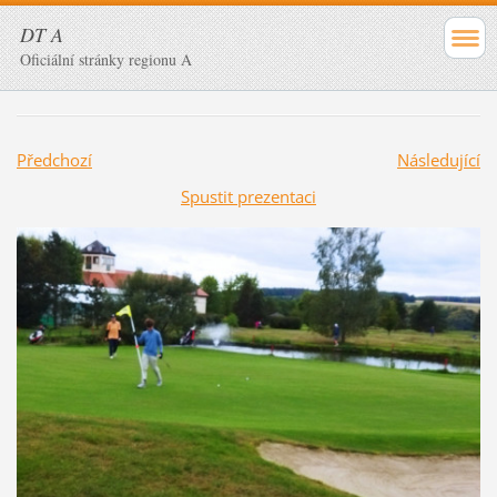
DT A
Oficiální stránky regionu A
Předchozí
Následující
Spustit prezentaci