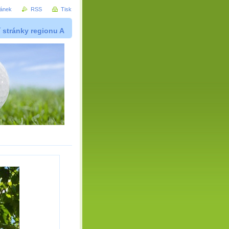
ránek
RSS
Tisk
í stránky regionu A