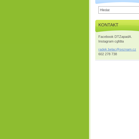
KONTAKT
Facebook DTZapadA.
Instagram cgfdta
radek.be
lac@sezn
am.cz
602 278 738