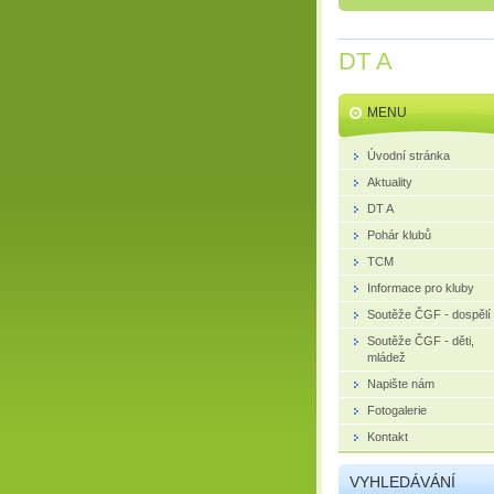
DT A
MENU
Úvodní stránka
Aktuality
DT A
Pohár klubů
TCM
Informace pro kluby
Soutěže ČGF - dospělí
Soutěže ČGF - děti,
mládež
Napište nám
Fotogalerie
Kontakt
VYHLEDÁVÁNÍ