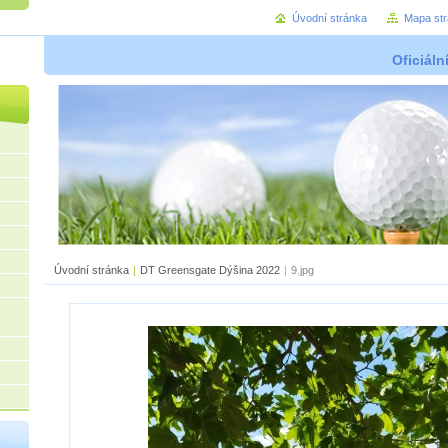
Úvodní stránka
Mapa st
Oficiáln
Úvodní stránka
|
DT Greensgate Dýšina 2022
|
9.jpg