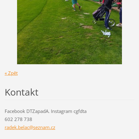
« Zpět
Kontakt
Facebook DTZapadA. Instagram cgfdta
602 278 738
radek.be
lac@sezn
am.cz