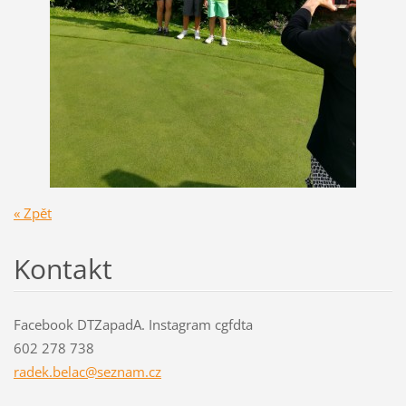
« Zpět
Kontakt
Facebook DTZapadA. Instagram cgfdta
602 278 738
radek.be
lac@sezn
am.cz