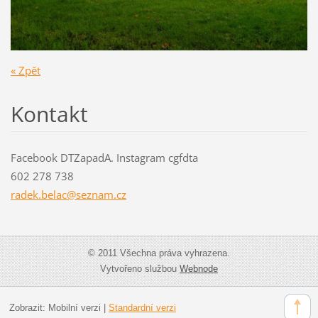
« Zpět
Kontakt
Facebook DTZapadA. Instagram cgfdta
602 278 738
radek.be
lac@sezn
am.cz
© 2011 Všechna práva vyhrazena.
Vytvořeno službou
Webnode
Zobrazit:
Mobilní verzi
|
Standardní verzi