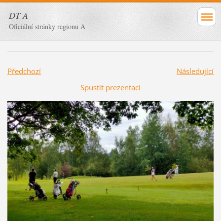
DT A
Oficiální stránky regionu A
Předchozí
Následující
Spustit prezentaci