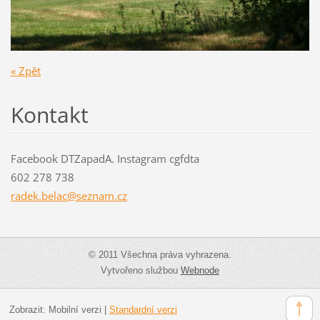
« Zpět
Kontakt
Facebook DTZapadA. Instagram cgfdta
602 278 738
radek.be
lac@sezn
am.cz
© 2011 Všechna práva vyhrazena.
Vytvořeno službou
Webnode
Zobrazit:
Mobilní verzi
|
Standardní verzi