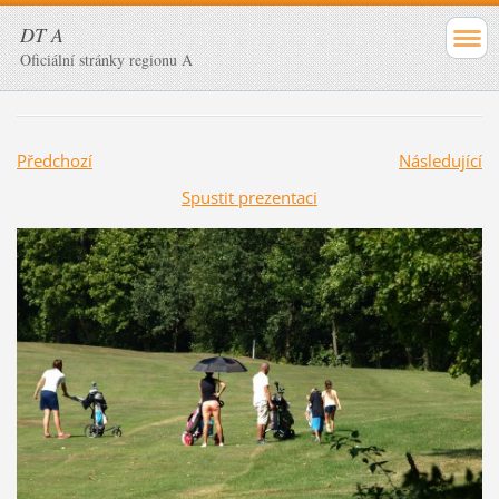
DT A
Oficiální stránky regionu A
Předchozí
Následující
Spustit prezentaci