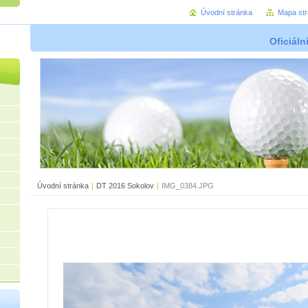
Úvodní stránka
Mapa st
Oficiáln
Úvodní stránka
|
DT 2016 Sokolov
|
IMG_0384.JPG