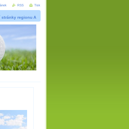
ránek
RSS
Tisk
í stránky regionu A