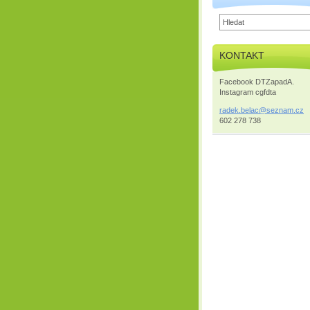
KONTAKT
Facebook DTZapadA.
Instagram cgfdta
radek.be
lac@sezn
am.cz
602 278 738