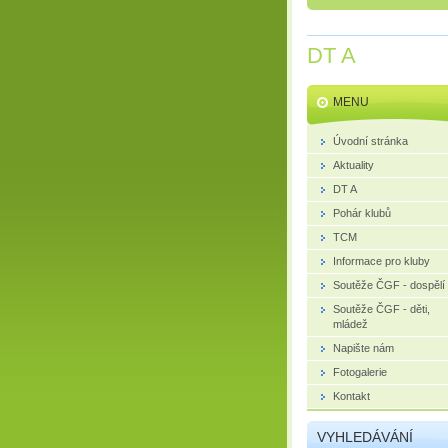
DT A
MENU
Úvodní stránka
Aktuality
DT A
Pohár klubů
TCM
Informace pro kluby
Soutěže ČGF - dospělí
Soutěže ČGF - děti,
mládež
Napište nám
Fotogalerie
Kontakt
VYHLEDÁVÁNÍ