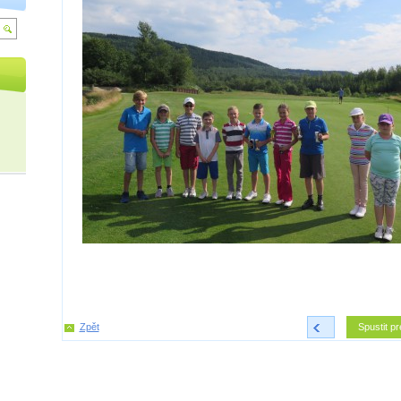
Zpět
<
Spustit pr