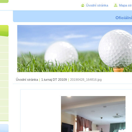
Úvodní stránka
Mapa st
Oficiáln
Úvodní stránka
|
1.turnaj DT 20109
|
20190428_164816.jpg