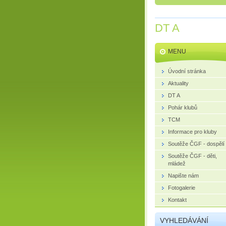
DT A
MENU
Úvodní stránka
Aktuality
DT A
Pohár klubů
TCM
Informace pro kluby
Soutěže ČGF - dospělí
Soutěže ČGF - děti,
mládež
Napište nám
Fotogalerie
Kontakt
VYHLEDÁVÁNÍ