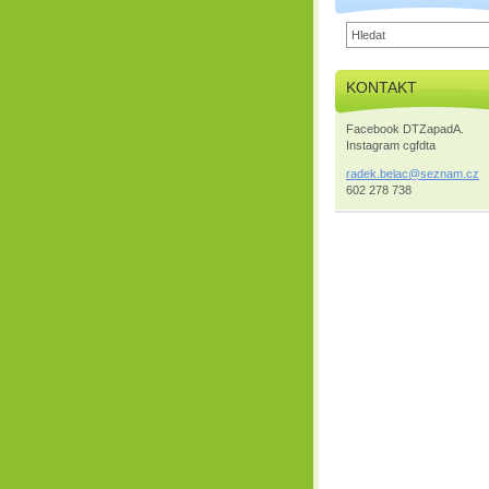
KONTAKT
Facebook DTZapadA.
Instagram cgfdta
radek.be
lac@sezn
am.cz
602 278 738