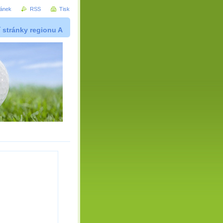
ránek
RSS
Tisk
í stránky regionu A